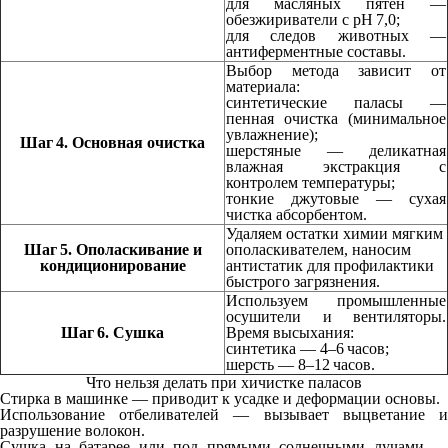
для масляных пятен —
обезжириватели с pH 7,0;
для следов животных —
антиферментные составы.
Выбор метода зависит от
материала:
синтетические паласы —
пенная очистка (минимальное
увлажнение);
Шаг 4. Основная очистка
шерстяные — деликатная
влажная экстракция с
контролем температуры;
тонкие джутовые — сухая
чистка абсорбентом.
Удаляем остатки химии мягким
Шаг 5. Ополаскивание и
ополаскивателем, наносим
кондиционирование
антистатик для профилактики
быстрого загрязнения.
Используем промышленные
осушители и вентиляторы.
Шаг 6. Сушка
Время высыхания:
синтетика — 4–6 часов;
шерсть — 8–12 часов.
Что нельзя делать при хичистке паласов
Стирка в машинке — приводит к усадке и деформации основы.
Использование отбеливателей — вызывает выцветание и
разрушение волокон.
Сушка на батарее или под прямыми солнечными лучами —