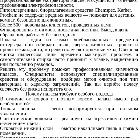
Профессиональные экстракторы Kärcher и осушители - отвечают
требованиям электробезопасности.
Гипоаллергенные, биоразлагаемые средства Chemspec, Karher,
Prochem не содержат вредных веществ — подходят для детских
комнат, безопастно для животных.
Более 500+ довольных клиентов, проведенных нами.
Фиксированная стоимость после диагностики. Выезд в день
обращения, работаем без выходных.
Паласы — одни из самых «неблагодарных» предметов
интерьера: они собирают пыль, шерсть животных, крошки и
пролитые жидкости, но редко получают должный уход. Обычная
чистка пылесосом лишь временно маскирует проблему, а
самостоятельная стирка часто приводит к усадке, выцветанию
или появлению разводов.
Решить эту проблему поможет профессиональная химчистка
паласов. Специалисты используют специализированные
средства и оборудование, подбирая метод очистки под тип
материала и характер загрязнений. Так вы вернёте паласу
свежесть без риска испортить его.
Почему паласы требуют особого подхода
В отличие от ковров с плотным ворсом, паласы имеют ряд
особенностей:
Тонкая основа — легко деформируется при сильном
увлажнении.
Синтетические волокна — реагируют на агрессивную химию
изменением цвета.
Открытый нижний слой — быстро накапливает пыль и грязь в
помещении.