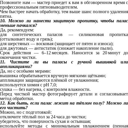
Позвоните нам — мастер приедет к вам в обговоренном время с
профессиональным пятновыводителем.
Чем быстрее начать обработку, тем выше шанс полного удаления
пятна.
10. Можно ли нанести защитную пропитку, чтобы палас
меньше пачкался?
Да, рекомендуем:
для синтетических паласов — силиконовая пропитка
(отталкивает воду и грязь);
для шерстяных — восковая (защищает от пятен и износа);
для джутовых — антистатик (снижает накопление пыли).
Срок действия — 6–12 месяцев. Наносится за 20 минут до
окончания чистки.
11. Чистите ли вы паласы с ручной вышивкой или
аппликациями?
Да, но с особыми мерами:
вышивка обрабатывается вручную мягкими щётками;
аппликации защищаются плёнкой от увлажнения;
используется химия с pH 7,0;
сушка — без нагрева, с контролем влажности.
Перед чисткой мастер фотографирует детали и согласовывает
метод обработки.
12. Как быть, если палас лежит на тёплом полу? Можно ли
его чистить?
Можно, но с подготовкой:
отключите тёплый пол за 24 часа до чистки;
убедитесь, что поверхность сухая и остывшая;
используйте методы с минимальным увлажнением (пенная