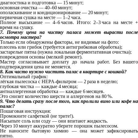
диагностика и подготовка — 15 минут;
основная очистка — 40–60 минут;
ополаскивание и кондиционирование — 20 минут;
первичная сушка на месте — 1–2 часа.
Полное высыхание — 4–6 часов. Итого: 2–3 часа на месте +
время на сушку.
7. Почему цена на чистку паласа может вырасти после
осмотра мастера?
Только если обнаружены факторы, не видимые на фото:
плесень или грибок (требуется антигрибковая обработка);
застарелые пятна (нужна локальная ферментативная очистка);
повреждения основы (мелкий ремонт).
Мастер согласовывает доплату до начала работ. Без вашего
подтверждения цена не меняется.
8. Как часто нужно чистить палас в квартире с кошкой?
Оптимальный график:
лёгкая пылесоска с HEPA‑фильтром — 2 раза в неделю;
глубокая чистка — каждые 4 месяца;
антиаллергенная обработка — каждые 6 месяцев.
Это снизит количество шерсти и аллергенов на 80 %.
9. Что делать сразу после того, как пролили вино или кофе на
палас?
Пошаговая инструкция:
Промокните салфеткой (не трите!).
Насыпьте соль или соду — они впитают жидкость.
Через 10 минут аккуратно уберите порошок пылесосом.
Не наносите бытовую химию — она может зафиксировать
пятно.