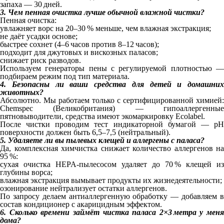
запаха — 30 дней.
3. Чем пенная очистка лучше обычной влажной чистки?
Пенная очистка:
увлажняет ворс на 20–30 % меньше, чем влажная экстракция;
не даёт усадки основе;
быстрее сохнет (4–6 часов против 8–12 часов);
подходит для джутовых и вискозных паласов;
снижает риск разводов.
Используем генераторы пены с регулируемой плотностью —
подбираем режим под тип материала.
4. Безопасны ли ваши средства для детей и домашних
животных?
Абсолютно. Мы работаем только с сертифицированной химией:
Chemspec (Великобритания) — гипоаллергенные
пятновыводители, средства имеют экомаркировку Ecolabel.
После чистки проводим тест индикаторной бумагой — pH
поверхности должен быть 6,5–7,5 (нейтральный).
5. Удаляете ли вы пылевых клещей и аллергены с паласа?
Да, комплексная химчистка снижает количество аллергенов на
95 %:
сухая очистка HEPA‑пылесосом удаляет до 70 % клещей из
глубины ворса;
влажная экстракция вымывает продукты их жизнедеятельности;
озонирование нейтрализует остатки аллергенов.
По запросу делаем антиаллергенную обработку — добавляем в
состав кондиционер с акарицидным эффектом.
6. Сколько времени займёт чистка паласа 2×3 метра у меня
дома?