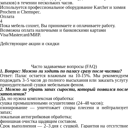
запахов) в течении нескольких часов.
Используется профессиональное оборудование Karcher и химия
Prochem и Chemspec.
Оплата
4
Пока мебель сохнет, Вы принимаете и оплачиваете работу.
Возможна оплата наличными и банковскими картами
Visa/Mastercard/МИР.
Действующие акции и скидки
При заказе на химчистку трех предметов и более — меньшая по
стоимости
в подарок
При повторном обращении
скидка 5%
При повторном обращении в течение года
скидка 10%
Часто задаваемые вопросы (FAQ)
1. Вопрос: Можно ли ходить по паласу сразу после чистки?
Ответ: Палас остается влажным на 10-15%. Мы рекомендуем
подождать 3–5 часов до полного высыхания или заказать услугу
принудительной сушки мебельным феном.
2. Можно ли убрать запах сырости, который появился после
затопления?
Да, но нужна комплексная обработка:
сушка промышленными осушителями (24–48 часов);
озонирование — уничтожает споры плесени и нейтрализует
запах;
локальная антигрибковая обработка;
финишная очистка щадящим составом.
Срок выполнения — 2–3 дня с сушкой. Гарантия на отсутствие