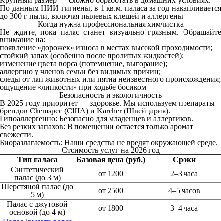
Крупный размер — сложно обработать в домашних условиях.
По данным НИИ гигиены, в 1 кв.м. паласа за год накапливается
до 300 г пыли, включая пылевых клещей и аллергены.
Когда нужна профессиональная химчистка
Не ждите, пока палас станет визуально грязным. Обращайте
внимание на:
появление «дорожек» износа в местах высокой проходимости;
стойкий запах (особенно после пролитых жидкостей);
изменение цвета ворса (потемнение, выгорание);
аллергию у членов семьи без видимых причин;
следы от лап животных или пятна неизвестного происхождения;
ощущение «липкости» при ходьбе босиком.
Безопасность и экологичность
В 2025 году приоритет — здоровье. Мы используем препараты
брендов Chemspec (США) и Karcher (Швейцария).
Гипоаллергенно: Безопасно для младенцев и аллергиков.
Без резких запахов: В помещении остается только аромат
свежести.
Биоразлагаемость: Наши средства не вредят окружающей среде.
Стоимость услуг на 2026 год
Тип паласа
Базовая цена (руб.)
Сроки
Синтетический
от 1200
2–3 часа
палас (до 3 м)
Шерстяной палас (до
от 2500
4–5 часов
5 м)
Палас с джутовой
от 1800
3–4 часа
основой (до 4 м)