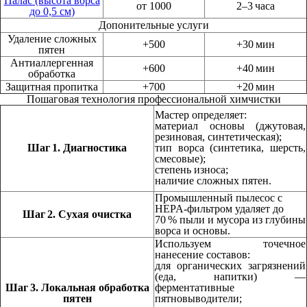
Палас (высота ворса
от 1000
2–3 часа
до 0,5 см)
Допонительные услуги
Удаление сложных
+500
+30 мин
пятен
Антиаллергенная
+600
+40 мин
обработка
Защитная пропитка
+700
+20 мин
Пошаговая технология профессиональной химчистки
Мастер определяет:
материал основы (джутовая,
резиновая, синтетическая);
Шаг 1.
Диаг
ностика
тип ворса (синтетика, шерсть,
смесовые);
степень износа;
наличие сложных пятен.
Промышленный пылесос с
HEPA‑фильтром удаляет до
Шаг 2. Сухая очистка
70 % пыли и мусора из глубины
ворса и основы.
Используем точечное
нанесение составов:
для органических загрязнений
(еда, напитки) —
Шаг 3. Локальная обработка
ферментативные
пятен
пятновыводители;