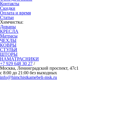
Контакты
Скидки
Оплата и время
Статьи
Химчистка:
Диваны
КРЕСЛА
Матрасы
ЧЕХЛЫ
КОВРЫ
СТУЛЬЯ
ШТОРЫ
НАМАТРАСНИКИ
+7 929 648 30 27
/
Москва, Ленинградский проспект, 47с1
с 8:00 до 21:00 без выходных
info@himchistkamebeli-msk.ru
Политика конфиденциальности
О компании
Отзывы Клиентов
Образец договора
Наши мастера
Оборудование и средства
Частые вопросы-ответы
Бизнесу и юридическим лицам
Подарочный сертификат
Сертификаты