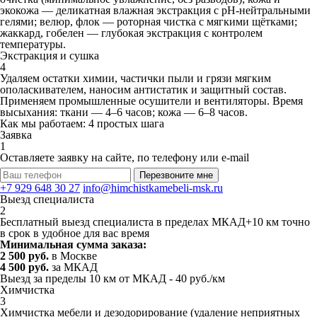
экокожа — деликатная влажная экстракция с pH‑нейтральными
гелями; велюр, флок — роторная чистка с мягкими щётками;
жаккард, гобелен — глубокая экстракция с контролем
температуры.
Экстракция и сушка
4
Удаляем остатки химии, частички пыли и грязи мягким
ополаскивателем, наносим антистатик и защитный состав.
Применяем промышленные осушители и вентиляторы. Время
высыхания: ткани — 4–6 часов; кожа — 6–8 часов.
Как мы работаем: 4 простых шага
Заявка
1
Оставляете заявку на сайте, по телефону или e-mail
Перезвоните мне
+7 929 648 30 27
info@himchistkamebeli-msk.ru
Выезд специалиста
2
Бесплатный выезд специалиста в пределах МКАД+10 км точно
в срок в удобное для вас время
Минимальная сумма заказа:
2 500 руб.
в Москве
4 500 руб.
за МКАД
Выезд за пределы 10 км от МКАД - 40 руб./км
Химчистка
3
Химчистка мебели и дезодорирование (удаление неприятных