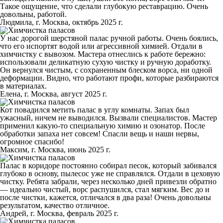
Такое ощущение, что сделали глубокую реставрацию. Очень
довольны, работой.
Людмила, г. Москва, октябрь 2025 г.
У нас дорогой шерстяной палас ручной работы. Очень боялись,
что его испортят водой или агрессивной химией. Отдали в
химчистку с вывозом. Мастера отнеслись к работе бережно:
использовали деликатную сухую чистку и ручную доработку.
Он вернулся чистым, с сохраненным блеском ворса, ни одной
деформации. Видно, что работают профи, которые разбираются
в материалах.
Елена, г. Москва, август 2025 г.
Кот повадился метить палас в углу комнаты. Запах был
ужасный, ничем не выводился. Вызвали специалистов. Мастер
применил какую-то специальную химию и озонатор. После
обработки запаха нет совсем! Спасли вещь и наши нервы,
огромное спасибо!
Максим, г. Москва, июнь 2025 г.
Палас в коридоре постоянно собирал песок, который забивался
глубоко в основу, пылесос уже не справлялся. Отдали в цеховую
чистку. Ребята забрали, через несколько дней привезли обратно
— идеально чистый, ворс распушился, стал мягким. Вес до и
после чистки, кажется, отличался в два раза! Очень довольны
результатом, качество отличное.
Андрей, г. Москва, февраль 2025 г.