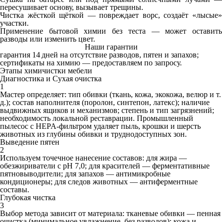
пересушивает основу, вызывает трещины.
Чистка жёсткой щёткой — повреждает ворс, создаёт «лысые»
участки.
Применение бытовой химии без теста — может оставить
разводы или изменить цвет.
Наши гарантии
гарантия 14 дней на отсутствие разводов, пятен и запахов;
сертификаты на химию — предоставляем по запросу.
Этапы химичистки мебели
Диагностика и Сухая очистка
1
Мастер определяет: тип обивки (ткань, кожа, экокожа, велюр и т.
д.); состав наполнителя (поролон, синтепон, латекс); наличие
выдвижных ящиков и механизмов; степень и тип загрязнений;
необходимость локальной реставрации. Промышленный
пылесос с HEPA‑фильтром удаляет пыль, крошки и шерсть
животных из глубины обивки и труднодоступных зон.
Выведение пятен
2
Используем точечное нанесение составов: для жира —
обезжириватели с pH 7,0; для красителей — ферментативные
пятновыводители; для запахов — антимикробные
кондиционеры; для следов животных — антиферментные
составы.
Глубокая чистка
3
Выбор метода зависит от материала: тканевые обивки — пенная
очистка (минимальное увлажнение, без разводов); кожа и