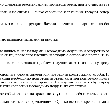
о следовать рекомендациям производителям, иначе существует 
зи и не снимая. Однако серьезные загрязнения требуют генера
раться в их конструкции. Ламели навешены на карнизе, а по б
атно взявшись пальцами за замочки.
взявшись за нее пальцами. Необходимо медленно и осторожно от
гко снять, после чего плечико необходимо осторожно поставить н
, но, если возникли проблемы, лучше заказать их чистку профе
ортить, сломав ламели или повредить конструкцию короба. Пе
укции необходимо подготовить отвертку, а при повторном монта
действия медленно и осторожно. Проведение работы требует пре
нятия крепления необходимо поддеть их отверткой.
 собой язычки на краях, потянуть их на себя и снять с креп
ь жалюзи вместе с креплениями. Однако вместе с креплениями 