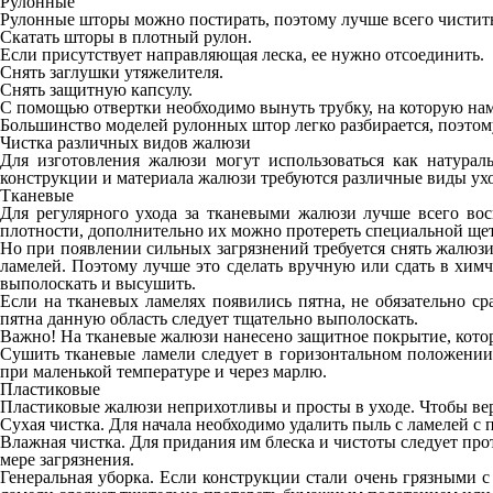
Рулонные
Рулонные шторы можно постирать, поэтому лучше всего чистить 
Скатать шторы в плотный рулон.
Если присутствует направляющая леска, ее нужно отсоединить.
Снять заглушки утяжелителя.
Снять защитную капсулу.
С помощью отвертки необходимо вынуть трубку, на которую на
Большинство моделей рулонных штор легко разбирается, поэтому
Чистка различных видов жалюзи
Для изготовления жалюзи могут использоваться как натураль
конструкции и материала жалюзи требуются различные виды ухо
Тканевые
Для регулярного ухода за тканевыми жалюзи лучше всего вос
плотности, дополнительно их можно протереть специальной щет
Но при появлении сильных загрязнений требуется снять жалюзи
ламелей. Поэтому лучше это сделать вручную или сдать в химч
выполоскать и высушить.
Если на тканевых ламелях появились пятна, не обязательно ср
пятна данную область следует тщательно выполоскать.
Важно! На тканевые жалюзи нанесено защитное покрытие, котор
Сушить тканевые ламели следует в горизонтальном положении
при маленькой температуре и через марлю.
Пластиковые
Пластиковые жалюзи неприхотливы и просты в уходе. Чтобы ве
Сухая чистка. Для начала необходимо удалить пыль с ламелей с
Влажная чистка. Для придания им блеска и чистоты следует про
мере загрязнения.
Генеральная уборка. Если конструкции стали очень грязными 