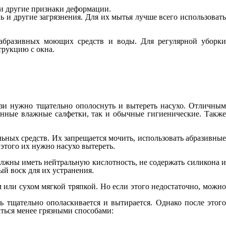
и другие признаки деформации.
 и другие загрязнения. Для их мытья лучше всего использовать
еабразивных моющих средств и воды. Для регулярной уборки
трукцию с окна.
зи нужно тщательно ополоснуть и вытереть насухо. Отличным
енные влажные салфетки, так и обычные гигиенические. Также
ьных средств. Их запрещается мочить, использовать абразивные
этого их нужно насухо вытереть.
олжны иметь нейтральную кислотность, не содержать силикона и
й воск для их устранения.
 или сухом мягкой тряпкой. Но если этого недостаточно, можно
 тщательно ополаскивается и вытирается. Однако после этого
ться менее грязными способами: