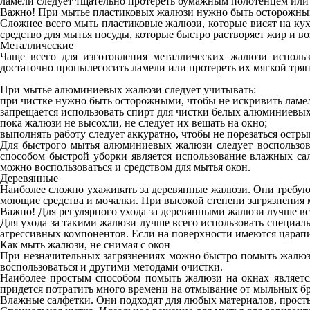
ламели следует тщательно протереть бумажным полотенцем или 
Важно! При мытье пластиковых жалюзи нужно быть осторожным
Сложнее всего мыть пластиковые жалюзи, которые висят на кухн
средство для мытья посуды, которые быстро растворяет жир и во
Металлические
Чаще всего для изготовления металлических жалюзи исполь
достаточно пропылесосить ламели или протереть их мягкой тряп
При мытье алюминиевых жалюзи следует учитывать:
при чистке нужно быть осторожными, чтобы не искривить ламе
запрещается использовать спирт для чистки белых алюминиевы
пока жалюзи не высохли, не следует их вешать на окно;
выполнять работу следует аккуратно, чтобы не порезаться остр
Для быстрого мытья алюминиевых жалюзи следует воспользов
способом быстрой уборки является использование влажных са
можно воспользоваться и средством для мытья окон.
Деревянные
Наиболее сложно ухаживать за деревянные жалюзи. Они требуют
моющие средства и мочалки. При высокой степени загрязнения м
Важно! Для регулярного ухода за деревянными жалюзи лучше вс
Для ухода за такими жалюзи лучше всего использовать специал
агрессивных компонентов. Если на поверхности имеются царапи
Как мыть жалюзи, не снимая с окон
При незначительных загрязнениях можно быстро помыть жалюзи,
воспользоваться и другими методами очистки.
Наиболее простым способом помыть жалюзи на окнах является 
придется потратить много времени на отмывание от мыльных бр
Влажные салфетки. Они подходят для любых материалов, просты