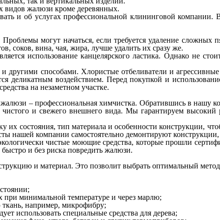
альных, так и вертикальных изделий.
х видов жалюзи кроме деревянных.
вать и об услугах профессиональной клининговой компании. В
 Проблемы могут начаться, если требуется удаление сложных пя
, соков, вина, чая, жира, лучше удалить их сразу же.
яется использование канцелярского ластика. Однако не стоит
 и другими способами. Хлористые отбеливатели и агрессивные 
ся деликатным воздействием. Перед покупкой и использование
средства на незаметном участке.
жалюзи – профессиональная химчистка. Обратившись в нашу ком
 чистого и свежего внешнего вида. Мы гарантируем высокий р
 их состояния, тип материала и особенности конструкции, что
ты нашей компании самостоятельно демонтируют конструкции, а
 экологически чистые моющие средства, которые прошли сертиф
 быстро и без риска повредить жалюзи.
трукцию и материал. Это позволит выбрать оптимальный метод 
стоянии;
х при минимальной температуре и через марлю;
 ткань, например, микрофибру;
дует использовать специальные средства для дерева;