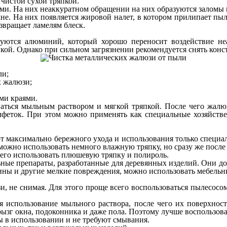
чистой сухой тряпкой.
и. На них неаккуратном обращении на них образуются заломы 
е. На них появляется жировой налет, в котором прилипает пыль
звращает ламелям блеск.
зуются алюминий, который хорошо переносит воздействие н
кой. Однако при сильном загрязнении рекомендуется снять конс
ли;
х жалюзи;
ыми краями.
аться мыльным раствором и мягкой тряпкой. После чего жалю
лфеток. При этом можно применять как специальные хозяйств
 максимально бережного ухода и использования только специал
ожно использовать немного влажную тряпку, но сразу же после 
его использовать плюшевую тряпку и полироль.
ьные препараты, разработанные для деревянных изделий. Они д
ны и другие мелкие повреждения, можно использовать мебельны
 не снимая. Для этого проще всего воспользоваться пылесосом
использование мыльного раствора, после чего их поверхность
ызг окна, подоконника и даже пола. Поэтому лучше воспользова
 в использовании и не требуют смывания.