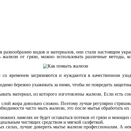
аря разнообразию видов и материалов, они стали настоящим ук
 жалюзи от грязи, можно использовать различные методы, кот
 со временем загрязняются и нуждаются в качественном уход
одимо бережно ухаживать за ними, чтобы не повредить защитны
ать материал, из которого изготовлены жалюзи. Если есть сом
й слой жира довольно сложно. Поэтому лучше регулярно стряхив
ходимости часто мыть жалюзи, это после мытья обработать их а
нижних ламелях не будет оставаться потеков от грязи и моющих 
ециальным чистящих средством и мягкой салфеткой.
х силах, лучше доверить мытье жалюзи профессионалам. А неко