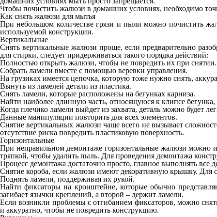
домашних условиях мыть просто запрещается.
Чтобы почистить жалюзи в домашних условиях, необходимо точн
Как снять жалюзи для мытья
При небольшом количестве грязи и пыли можно почистить жалю
используемой конструкции.
Вертикальные
Снять вертикальные жалюзи проще, если предварительно разоб
для стирки, следует придерживаться такого порядка действий:
Полностью открыть жалюзи, чтобы не повредить их при снятии.
Собрать ламели вместе с помощью веревки управления.
На грузиках имеется цепочка, которую тоже нужно снять, аккур
Вынуть из ламелей детали из пластика.
Снять ламели, которые расположены на бегунках карниза.
Найти наиболее длинную часть, относящуюся к клипсе бегунка, 
Когда плечико ламели выйдет из захвата, деталь можно будет ле
Данные манипуляции повторить для всех элементов.
Снятие вертикальных жалюзи чаще всего не вызывает сложностей
отсутствие риска повредить пластиковую поверхность.
Горизонтальные
При неправильном демонтаже горизонтальные жалюзи можно исп
тряпкой, чтобы удалить пыль. Для проведения демонтажа констр
Процесс демонтажа достаточно просто, главное выполнять все 
Снятие короба, если жалюзи имеют декоративную крышку. Для с
Поднять ламели, поддерживая их рукой.
Найти фиксаторы на кронштейне, которые обычно представляют
загибает язычки креплений, а второй – держит ламели.
Если возникли проблемы с отгибанием фиксаторов, можно снят
и аккуратно, чтобы не повредить конструкцию.