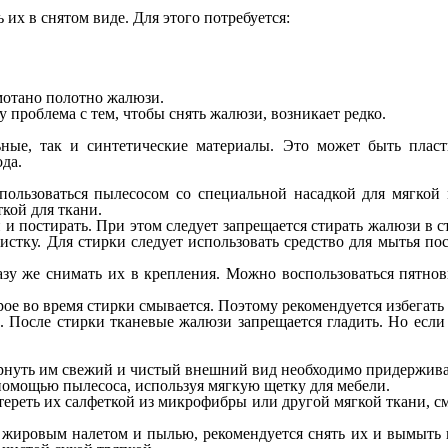
их в снятом виде. Для этого потребуется:
мотано полотно жалюзи.
 проблема с тем, чтобы снять жалюзи, возникает редко.
ные, так и синтетические материалы. Это может быть пласти
да.
пользоваться пылесосом со специальной насадкой для мягкой
кой для ткани.
 и постирать. При этом следует запрещается стирать жалюзи в 
истку. Для стирки следует использовать средство для мытья п
азу же снимать их в крепления. Можно воспользоваться пятнов
ое во время стирки смывается. Поэтому рекомендуется избегать
. После стирки тканевые жалюзи запрещается гладить. Но есл
рнуть им свежий и чистый внешний вид необходимо придержива
 помощью пылесоса, используя мягкую щетку для мебели.
тереть их салфеткой из микрофибры или другой мягкой ткани, см
с жировым налетом и пылью, рекомендуется снять их и вымыть 