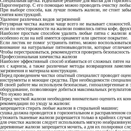
Специальная щетка. Идеальное решение для мытья для горизонт
Парогенератор. С его помощью можно проводить очистку любы
При выборе способа, как лучше помыть жалюзи, не стоит забы
снятия конструкций.
Удаление различных видов загрязнений
Регулярная чистка жалюзи чаще всего не вызывает сложностей.
если по неосторожности на жалюзи появились пятна кофе, фруктов
Наиболее простым способом удалить любые пятна с жалюзи явл
особенно если на ней имеется орнамент или цветное покрытие.
Если листик не помог устранить пятно, можно воспользоваться
внимание на натуральные пятновыводители, которые отличают
Чтобы перестраховаться, рекомендуется проверить безопасность 
Профессиональная химчистка жалюзи
Наиболее эффективный способ избавиться от сложных пятен на 
их с карниза, а также различные методы возвращения ламелям
загрязнения и материала конструкции.
Перед проведением чистки опытный специалист проводит оценку
инструменты и моющие средства. При необходимости специалис
В своей работе мы используем безопасные, гипоаллергенные и
оборудование, позволяющее добиться максимальных результатов
Что нужно знать
Перед чисткой жалюзи необходимо внимательно оценить их конс
рекомендации по уходу за жалюзи:
запрещается стирать любые жалюзи в стиральной машине;
сушка должна проводится в горизонтальном и расправленном со
утюжить тканевые жалюзи разрешается только в крайних случая
для очистки жалюзи следует использовать мягкую неабразивную
деревянные жалюзи запрещается мочить, а для их полировки сле