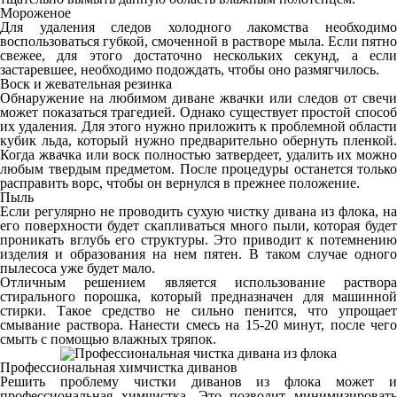
Мороженое
Для удаления следов холодного лакомства необходимо
воспользоваться губкой, смоченной в растворе мыла. Если пятно
свежее, для этого достаточно нескольких секунд, а если
застаревшее, необходимо подождать, чтобы оно размягчилось.
Воск и жевательная резинка
Обнаружение на любимом диване жвачки или следов от свечи
может показаться трагедией. Однако существует простой способ
их удаления. Для этого нужно приложить к проблемной области
кубик льда, который нужно предварительно обернуть пленкой.
Когда жвачка или воск полностью затвердеет, удалить их можно
любым твердым предметом. После процедуры останется только
расправить ворс, чтобы он вернулся в прежнее положение.
Пыль
Если регулярно не проводить сухую чистку дивана из флока, на
его поверхности будет скапливаться много пыли, которая будет
проникать вглубь его структуры. Это приводит к потемнению
изделия и образования на нем пятен. В таком случае одного
пылесоса уже будет мало.
Отличным решением является использование раствора
стирального порошка, который предназначен для машинной
стирки. Такое средство не сильно пенится, что упрощает
смывание раствора. Нанести смесь на 15-20 минут, после чего
смыть с помощью влажных тряпок.
Профессиональная химчистка диванов
Решить проблему чистки диванов из флока может и
профессиональная химчистка. Это позволит минимизировать