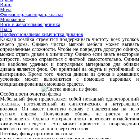
Вино
Моча
Фломастер, карандаш, краски
Мороженое
Воск и жевательная резинка
Пыль
Профессиональная химчистка диванов
Каждая хозяйка стремится поддерживать чистоту всех уголков
своего дома. Однако чистка мягкой мебели может вызвать
определенные сложности. Чтобы не повредить дорогую обивку,
можно отдать диван в химчистку. Однако если знать некоторые
хитрости, можно справиться с чисткой самостоятельно. Одним
из наиболее удачных и популярных материалов для обивки
дивана является флок. Он приятный на ощупь и устойчивый к
вытиранию. Кроме того, чистка дивана из флока в домашних
условиях может выполняться с помощью народных и
специализированных моющих средств.
Особенности очистки флока
Мебельный флок представляет собой нетканый односторонний
текстиль, изготовленный из синтетических и натуральных
волокон. Он имеет плотную основу с наклеенным на него
густым ворсом. Полученная обивка не рвется и не
растягивается. Однако материал плохо переносит воздействия
химических веществ. Это может привести к повреждению
клеевого слоя и осыпанию верхнего слоя.
Поэтому флоку противопоказаны:
чистка чистым спиртом и средствами на его основе;