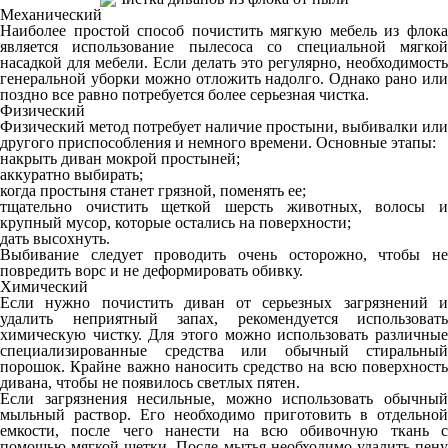
Механический
Наиболее простой способ почистить мягкую мебель из флока
является использование пылесоса со специальной мягкой
насадкой для мебели. Если делать это регулярно, необходимость
генеральной уборки можно отложить надолго. Однако рано или
поздно все равно потребуется более серьезная чистка.
Физический
Физический метод потребует наличие простыни, выбивалки или
другого приспособления и немного времени. Основные этапы:
накрыть диван мокрой простыней;
аккуратно выбирать;
когда простыня станет грязной, поменять ее;
тщательно очистить щеткой шерсть животных, волосы и
крупный мусор, которые остались на поверхности;
дать высохнуть.
Выбивание следует проводить очень осторожно, чтобы не
повредить ворс и не деформировать обивку.
Химический
Если нужно почистить диван от серьезных загрязнений и
удалить неприятный запах, рекомендуется использовать
химическую чистку. Для этого можно использовать различные
специализированные средства или обычный стиральный
порошок. Крайне важно наносить средство на всю поверхность
дивана, чтобы не появилось светлых пятен.
Если загрязнения несильные, можно использовать обычный
мыльный раствор. Его необходимо приготовить в отдельной
емкости, после чего нанести на всю обивочную ткань с
помощью мягкой щетки. После мытья необходимо удалить пену