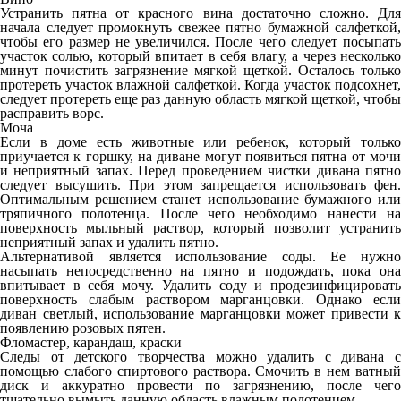
Устранить пятна от красного вина достаточно сложно. Для
начала следует промокнуть свежее пятно бумажной салфеткой,
чтобы его размер не увеличился. После чего следует посыпать
участок солью, который впитает в себя влагу, а через несколько
минут почистить загрязнение мягкой щеткой. Осталось только
протереть участок влажной салфеткой. Когда участок подсохнет,
следует протереть еще раз данную область мягкой щеткой, чтобы
расправить ворс.
Моча
Если в доме есть животные или ребенок, который только
приучается к горшку, на диване могут появиться пятна от мочи
и неприятный запах. Перед проведением чистки дивана пятно
следует высушить. При этом запрещается использовать фен.
Оптимальным решением станет использование бумажного или
тряпичного полотенца. После чего необходимо нанести на
поверхность мыльный раствор, который позволит устранить
неприятный запах и удалить пятно.
Альтернативой является использование соды. Ее нужно
насыпать непосредственно на пятно и подождать, пока она
впитывает в себя мочу. Удалить соду и продезинфицировать
поверхность слабым раствором марганцовки. Однако если
диван светлый, использование марганцовки может привести к
появлению розовых пятен.
Фломастер, карандаш, краски
Следы от детского творчества можно удалить с дивана с
помощью слабого спиртового раствора. Смочить в нем ватный
диск и аккуратно провести по загрязнению, после чего
тщательно вымыть данную область влажным полотенцем.