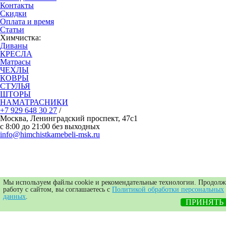
Контакты
Скидки
Оплата и время
Статьи
Химчистка:
Диваны
КРЕСЛА
Матрасы
ЧЕХЛЫ
КОВРЫ
СТУЛЬЯ
ШТОРЫ
НАМАТРАСНИКИ
+7 929 648 30 27
/
Москва, Ленинградский проспект, 47с1
с 8:00 до 21:00 без выходных
info@himchistkamebeli-msk.ru
Политика конфиденциальности
О компании
Отзывы Клиентов
Образец договора
Мы используем файлы cookie и рекомендательные технологии. Продолж
Наши мастера
работу с сайтом, вы соглашаетесь с
Политикой обработки персональных
Оборудование и средства
данных
.
Частые вопросы-ответы
ПРИНЯТЬ
Бизнесу и юридическим лицам
Подарочный сертификат
Сертификаты