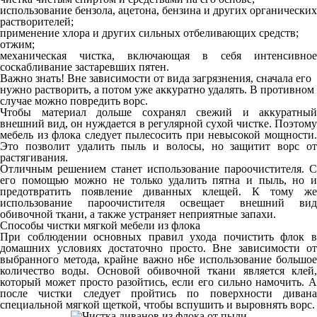
использование бензола, ацетона, бензина и других органических
растворителей;
применение хлора и других сильных отбеливающих средств;
отжим;
механическая чистка, включающая в себя интенсивное
соскабливание застаревших пятен.
Важно знать! Вне зависимости от вида загрязнения, сначала его
нужно растворить, а потом уже аккуратно удалять. В противном
случае можно повредить ворс.
Чтобы материал дольше сохранял свежий и аккуратный
внешний вид, он нуждается в регулярной сухой чистке. Поэтому
мебель из флока следует пылесосить при невысокой мощности.
Это позволит удалить пыль и волосы, но защитит ворс от
растягивания.
Отличным решением станет использование пароочистителя. С
его помощью можно не только удалить пятна и пыль, но и
предотвратить появление диванных клещей. К тому же
использование пароочистителя освещает внешний вид
обивочной ткани, а также устраняет неприятные запахи.
Способы чистки мягкой мебели из флока
При соблюдении основных правил ухода почистить флок в
домашних условиях достаточно просто. Вне зависимости от
выбранного метода, крайне важно н6е использование большое
количество воды. Основой обивочной ткани является клей,
который может просто разойтись, если его сильно намочить. А
после чистки следует пройтись по поверхности дивана
специальной мягкой щеткой, чтобы вспушить и выровнять ворс.