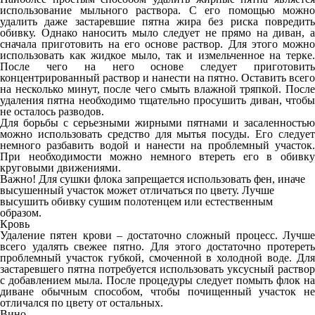
использование мыльного раствора. С его помощью можно
удалить даже застаревшие пятна жира без риска повредить
обивку. Однако наносить мыло следует не прямо на диван, а
сначала приготовить на его основе раствор. Для этого можно
использовать как жидкое мыло, так и измельченное на терке.
После чего на него основе следует приготовить
концентрированный раствор и нанести на пятно. Оставить всего
на несколько минут, после чего смыть влажной тряпкой. После
удаления пятна необходимо тщательно просушить диван, чтобы
не осталось разводов.
Для борьбы с серьезными жирными пятнами и засаленностью
можно использовать средство для мытья посуды. Его следует
немного разбавить водой и нанести на проблемный участок.
При необходимости можно немного втереть его в обивку
круговыми движениями.
Важно! Для сушки флока запрещается использовать фен, иначе
высушенный участок может отличаться по цвету. Лучше
высушить обивку сушим полотенцем или естественным
образом.
Кровь
Удаление пятен крови – достаточно сложный процесс. Лучше
всего удалять свежее пятно. Для этого достаточно протереть
проблемный участок губкой, смоченной в холодной воде. Для
застаревшего пятна потребуется использовать уксусный раствор
с добавлением мыла. После процедуры следует помыть флок на
диване обычным способом, чтобы почищенный участок не
отличался по цвету от остальных.
Вино