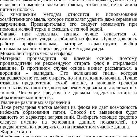
и мыло с помощью влажной тряпки, чтобы она не оставила
пятна и полосы.
К химическим методам относится и использование
хозяйственного мыла, которое позволяет удалить даже серьезные
загрязнения. Предварительно его следует измельчить при
помощи мелкой терки и смешать с теплой водой.
Однако при серьезных пятнах лучше отказаться от
самостоятельного ухода за обивкой из флоса. Лучше доверить
работу профессионалам, которые гарантируют выбор
оптимальных чистящих средств и методом ухода.
Можно ли стирать чехлы из флока
Материал производится на клеевой основе, поэтому
производители не рекомендуют стирать флок в стиральной
машине. В противном случае основа начнет рассыпаться, а
ворсинки – выпадать. Это деликатная ткань, которая
запрещается не только стирать, но и интенсивно мочить. Лучше
отдавать предпочтение сухой чистке, а моющие средства
использовать только те, которые рекомендованы для деликатных
тканей. Чистящие средства не должны содержать спирт и
абразивные компоненты.
Удаление различных загрязнений
Даже регулярная чистка мебели из флока не дает возможность
избежать образования пятен. Способ их выведения будет
зависеть от характера загрязнений. Выбирать моющее средство
следует именно на основании данных показателей, но
предварительно проверять его на незаметном участке дивана.
Жирные пятна
Наиболее простым способом удалить жирные пятна является