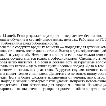
 14 дней. Если результат не устроит — переделаем бесплатно.
ошедшие обучение в сертифицированных центрах. Работаем по ГО
 требованиям электробезопасности.
rochem не содержат вредных веществ — подходят для детских ком
ная стоимость после диагностики. Выезд в день обращения, раб
ладкой и узорчатой. Немногие знают, что ее также можно очис
олжна осуществляться только профессионалами. Специалисты ком
рая легко чистится. Но если в составе есть натуральные волок
ральных нитей – здесь также нужен особый подход. Дело в том, 
менением специальных реагентов. В других случаях почистит
ы может только специалист. Делается это не только ввиду соста
ды. Есть и более сложные загрязнения от чернил, вина, ягод.
 подход и химия, некоторые пятна удалить попросту невозможно 
редствами. Они безопасны для здоровья и ткани. Никакой ус
карниза, что значительно ускоряет процесс – обычно нужно н