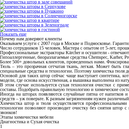
Показать еще
Почему нам доверяют клиенты
Оказываем услуги с 2007 года в Москве и Подмосковье. Гарантия
Число сотрудников 15 человек. Мастера с опытом от 5-лет, пр
Профессиональные экстракторы Kärcher и осушители - отвечают
Гипоаллергенные, биоразлагаемые средства Chemspec, Karher, P
Более 500+ довольных клиентов, проведенных нами. Фиксирован
Тюль – это прозрачная сетчатая ткань, легкая. Может быть г
специальные средства и технологии. Поэтому химчистка тюля д
Основой для таких штор сейчас чаще выступает синтетика, кото
модели, где основа искусственная, а вышивка выполнена из нату
В этом случае используется сухая технология очистки с при
составы. Подобрать правильную технологию и химические состав
Иногда на шторах появляются случайные пятна от напитков и е
средств – уж поверьте. К разным загрязнениям нужен различный
Химчистка штор и тюля осуществляется профессиональными с
технологии позволяют производит очистку без снятия штор с 
звонков!
Этапы химичистки мебели
Диагностика и Сухая очистка
1