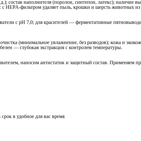
. д.); состав наполнителя (поролон, синтепон, латекс); наличие
с HEPA‑фильтром удаляет пыль, крошки и шерсть животных из 
ватели с pH 7,0; для красителей — ферментативные пятновывод
очистка (минимальное увлажнение, без разводов); кожа и экоко
белен — глубокая экстракция с контролем температуры.
кивателем, наносим антистатик и защитный состав. Применяем 
срок в удобное для вас время