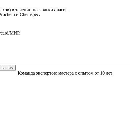
хов) в течении нескольких часов.
Prochem и Chemspec.
rcard/МИР.
 стоимости
в подарок
 заявку
Команда экспертов: мастера с опытом от 10 лет