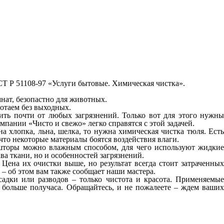
СТ Р 51108‑97 «Услуги бытовые. Химическая чистка».
нат, безопастно для животных.
отаем без выходных.
тить почти от любых загрязнений. Только вот для этого нужны
пании «Чисто и свежо» легко справятся с этой задачей.
на хлопка, льна, шелка, то нужна химическая чистка тюля. Есть
что некоторые материалы боятся воздействия влаги.
ь шторы можно влажным способом, для чего используют жидкие
ва ткани, но и особенностей загрязнений.
 Цена их очистки выше, но результат всегда стоит затраченных
– об этом вам также сообщает наши мастера.
адки или разводов – только чистота и красота. Применяемые
е больше получаса. Обращайтесь, и не пожалеете – ждем ваших