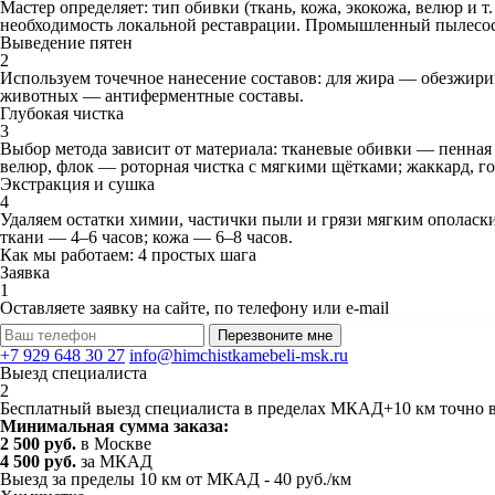
Мастер определяет: тип обивки (ткань, кожа, экокожа, велюр и т
необходимость локальной реставрации. Промышленный пылесос 
Выведение пятен
2
Используем точечное нанесение составов: для жира — обезжири
животных — антиферментные составы.
Глубокая чистка
3
Выбор метода зависит от материала: тканевые обивки — пенная 
велюр, флок — роторная чистка с мягкими щётками; жаккард, го
Экстракция и сушка
4
Удаляем остатки химии, частички пыли и грязи мягким ополас
ткани — 4–6 часов; кожа — 6–8 часов.
Как мы работаем: 4 простых шага
Заявка
1
Оставляете заявку на сайте, по телефону или e-mail
Перезвоните мне
+7 929 648 30 27
info@himchistkamebeli-msk.ru
Выезд специалиста
2
Бесплатный выезд специалиста в пределах МКАД+10 км точно в 
Минимальная сумма заказа:
2 500 руб.
в Москве
4 500 руб.
за МКАД
Выезд за пределы 10 км от МКАД - 40 руб./км