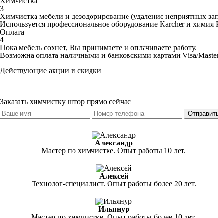
Химчистка
3
Химчистка мебели и дезодорирование (удаление неприятных запа
Используется профессиональное оборудование Karcher и химия 
Оплата
4
Пока мебель сохнет, Вы принимаете и оплачиваете работу.
Возможна оплата наличными и банковскими картами Visa/Maste
Действующие акции и скидки
При заказе на химчистку трех предметов и более — меньшая по
При повторном обращении
скидка 5%
При повторном обращении в течение года
скидка 10%
Заказать химчистку штор прямо сейчас
Отправить
Александр
Мастер по химчистке. Опыт работы 10 лет.
Алексей
Технолог-специалист. Опыт работы более 20 лет.
Ильянур
Мастер по химчистке. Опыт работы более 10 лет.