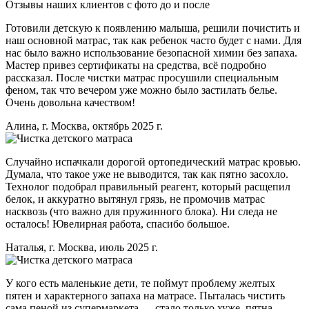
Отзывы наших клиентов с фото до и после
Готовили детскую к появлению малыша, решили почистить и
наш основной матрас, так как ребенок часто будет с нами. Для
нас было важно использование безопасной химии без запаха.
Мастер привез сертификаты на средства, всё подробно
рассказал. После чистки матрас просушили специальным
феном, так что вечером уже можно было застилать белье.
Очень довольна качеством!
Алина, г. Москва, октябрь 2025 г.
Случайно испачкали дорогой ортопедический матрас кровью.
Думала, что такое уже не выводится, так как пятно засохло.
Технолог подобрал правильный реагент, который расщепил
белок, и аккуратно вытянул грязь, не промочив матрас
насквозь (что важно для пружинного блока). Ни следа не
осталось! Ювелирная работа, спасибо большое.
Наталья, г. Москва, июль 2025 г.
У кого есть маленькие дети, те поймут проблему желтых
пятен и характерного запаха на матрасе. Пыталась чистить
сама пеной из супермаркета — стало только хуже, пятна