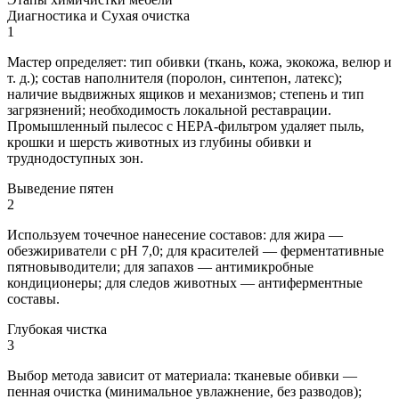
Диагностика и Сухая очистка
1
Мастер определяет: тип обивки (ткань, кожа, экокожа, велюр и
т. д.); состав наполнителя (поролон, синтепон, латекс);
наличие выдвижных ящиков и механизмов; степень и тип
загрязнений; необходимость локальной реставрации.
Промышленный пылесос с HEPA‑фильтром удаляет пыль,
крошки и шерсть животных из глубины обивки и
труднодоступных зон.
Выведение пятен
2
Используем точечное нанесение составов: для жира —
обезжириватели с pH 7,0; для красителей — ферментативные
пятновыводители; для запахов — антимикробные
кондиционеры; для следов животных — антиферментные
составы.
Глубокая чистка
3
Выбор метода зависит от материала: тканевые обивки —
пенная очистка (минимальное увлажнение, без разводов);