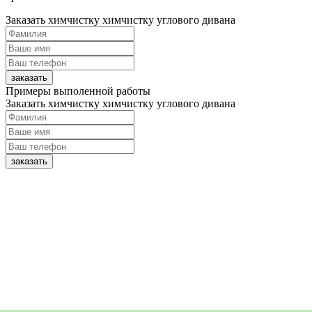
Заказать химчистку
химчистку углового дивана
заказать
Примеры выполенной работы
Заказать химчистку
химчистку углового дивана
заказать
О компании
Отзывы Клиентов
Образец договора
Наши мастера
Оборудование и средства
Частые вопросы-ответы
Бизнесу и юридическим лицам
Подарочный сертификат
Сертификаты
Блог
Словарь