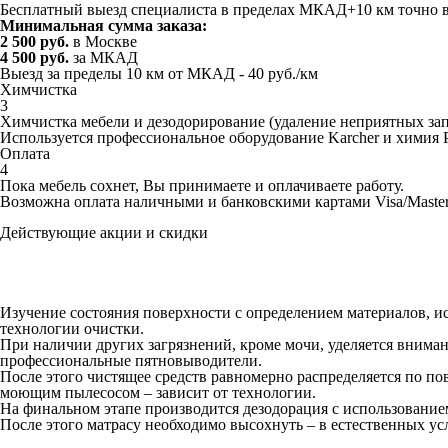
Бесплатный выезд специалиста в пределах МКАД+10 км точно в 
Минимальная сумма заказа:
2 500 руб.
в Москве
4 500 руб.
за МКАД
Выезд за пределы 10 км от МКАД - 40 руб./км
Химчистка
3
Химчистка мебели и дезодорирование (удаление неприятных запа
Используется профессиональное оборудование Karcher и химия 
Оплата
4
Пока мебель сохнет, Вы принимаете и оплачиваете работу.
Возможна оплата наличными и банковскими картами Visa/Maste
Действующие акции и скидки
При заказе на химчистку трех предметов и более — меньшая по
При повторном обращении
скидка 5%
При повторном обращении в течение года
скидка 10%
Изучение состояния поверхности с определением материалов, ис
технологии очистки.
При наличии других загрязнений, кроме мочи, уделяется внима
профессиональные пятновыводители.
После этого чистящее средств равномерно распределяется по п
моющим пылесосом – зависит от технологии.
На финальном этапе производится дезодорация с использовани
После этого матрасу необходимо высохнуть – в естественных ус