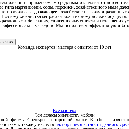
технологии и применяемым средствам отличатся от детской или
а типа марганцовки, соды, перекиси, хозяйственного мыла далек
ии возможно раздражающее воздействие на кожу и различные ал
. Поэтому химчистка матраса от мочи на дому должна осуществ
ь различные заболевания, снижения иммунитета и повышения уст
 профессиональных средств. Мы используем эффективную и бе
!
 заявку
Команда экспертов: мастера с опытом от 10 лет
Все мастера
Чем делаем химчистку мебели
нской фирмы Chemspec и торговой марки Karcher – извест
ойствами, также у нас есть
паспорт безопастности данного сред
очной спецтехники также отражается на результате положитель