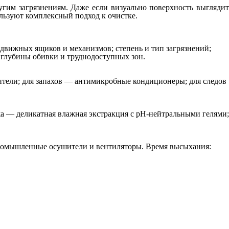
угим загрязнениям. Даже если визуально поверхность выглядит
ользуют комплексный подход к очистке.
 выдвижных ящиков и механизмов; степень и тип загрязнений;
глубины обивки и труднодоступных зон.
ители; для запахов — антимикробные кондиционеры; для следов
жа — деликатная влажная экстракция с pH‑нейтральными гелями;
промышленные осушители и вентиляторы. Время высыхания: