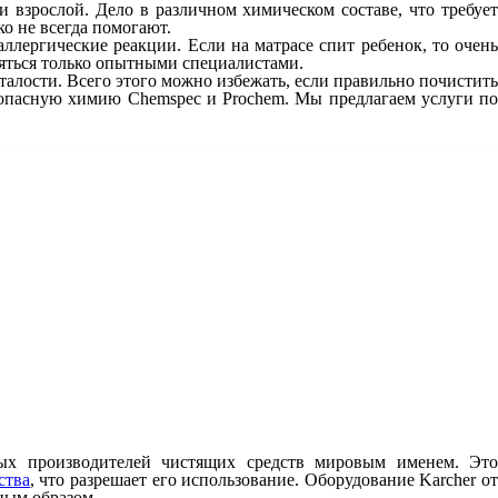
 взрослой. Дело в различном химическом составе, что требует
о не всегда помогают.
лергические реакции. Если на матрасе спит ребенок, то очень
ляться только опытными специалистами.
алости. Всего этого можно избежать, если правильно почистить
зопасную химию Chemspec и Prochem. Мы предлагаем услуги по
ных производителей чистящих средств мировым именем. Это
ства
, что разрешает его использование. Оборудование Karcher о
ным образом.