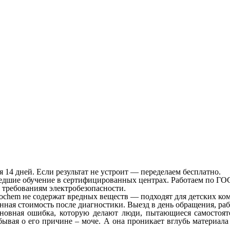
 14 дней. Если результат не устроит — переделаем бесплатно.
ошедшие обучение в сертифицированных центрах. Работаем по ГО
 требованиям электробезопасности.
rochem не содержат вредных веществ — подходят для детских ком
ная стоимость после диагностики. Выезд в день обращения, раб
новная ошибка, которую делают люди, пытающиеся самостояте
абывая о его причине – моче. А она проникает вглубь материал