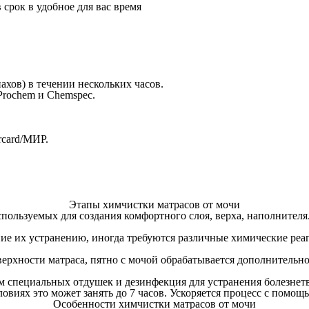
срок в удобное для вас время
хов) в течении нескольких часов.
Prochem и Chemspec.
rcard/МИР.
 стоимости
в подарок
Этапы химчистки матрасов от мочи
пользуемых для создания комфортного слоя, верха, наполнителя
ние их устранению, иногда требуются различные химические реа
оверхности матраса, пятно с мочой обрабатывается дополнитель
ем специальных отдушек и дезинфекция для устранения болезне
ловиях это может занять до 7 часов. Ускоряется процесс с пом
Особенности химчистки матрасов от мочи