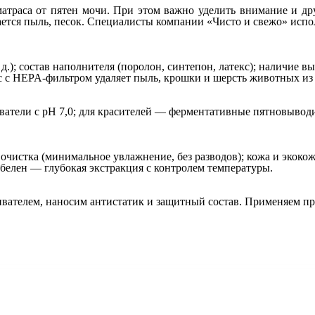
атраса от пятен мочи. При этом важно уделить внимание и др
вается пыль, песок. Специалисты компании «Чисто и свежо» исп
. д.); состав наполнителя (поролон, синтепон, латекс); наличие
с HEPA‑фильтром удаляет пыль, крошки и шерсть животных из 
ватели с pH 7,0; для красителей — ферментативные пятновывод
очистка (минимальное увлажнение, без разводов); кожа и экоко
белен — глубокая экстракция с контролем температуры.
кивателем, наносим антистатик и защитный состав. Применяем 