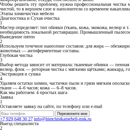
Чтобы решить эту проблему, нужна профессиональная чистка м
чистой, то в верхнем слое и наполнители со временем накапли
Этапы химичистки мебели
Диагностика и Сухая очистка
1
Мастер определяет: тип обивки (ткань, кожа, экокожа, велюр и т
необходимость локальной реставрации. Промышленный пылесос 
Выведение пятен
2
Используем точечное нанесение составов: для жира — обезжири
животных — антиферментные составы.
Глубокая чистка
3
Выбор метода зависит от материала: тканевые обивки — пенная 
велюр, флок — роторная чистка с мягкими щётками; жаккард, го
Экстракция и сушка
4
Удаляем остатки химии, частички пыли и грязи мягким ополас
ткани — 4–6 часов; кожа — 6–8 часов.
Как мы работаем: 4 простых шага
Заявка
1
Оставляете заявку на сайте, по телефону или e-mail
Перезвоните мне
+7 929 648 30 27
info@himchistkamebeli-msk.ru
Выезд специалиста
2