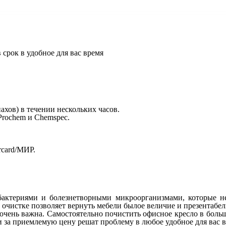
срок в удобное для вас время
хов) в течении нескольких часов.
Prochem и Chemspec.
rcard/МИР.
 стоимости
в подарок
бактериями и болезнетворными микроорганизмами, которые не
 очистке позволяет вернуть мебели былое величие и презентабе
чень важна. Самостоятельно почистить офисное кресло в больши
за приемлемую цену решат проблему в любое удобное для вас вр