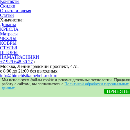
Контакты
Скидки
Оплата и время
Статьи
Химчистка:
Диваны
КРЕСЛА
Матрасы
ЧЕХЛЫ
КОВРЫ
СТУЛЬЯ
ШТОРЫ
НАМАТРАСНИКИ
+7 929 648 30 27
/
Москва, Ленинградский проспект, 47с1
с 8:00 до 21:00 без выходных
info@himchistkamebeli-msk.ru
Мы используем файлы cookie и рекомендательные технологии. Продолж
Политика конфиденциальности
работу с сайтом, вы соглашаетесь с
Политикой обработки персональных
данных
.
О компании
ПРИНЯТЬ
Отзывы Клиентов
Образец договора
Наши мастера
Оборудование и средства
Частые вопросы-ответы
Бизнесу и юридическим лицам
Подарочный сертификат
Сертификаты