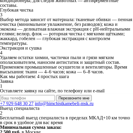
кондиционеры; для следов животных — антиферментные
составы.
Глубокая чистка
3
Выбор метода зависит от материала: тканевые обивки — пенная
очистка (минимальное увлажнение, без разводов); кожа и
экокожа — деликатная влажная экстракция с pH‑нейтральными
гелями; велюр, флок — роторная чистка с мягкими щётками;
жаккард, гобелен — глубокая экстракция с контролем
температуры.
Экстракция и сушка
4
Удаляем остатки химии, частички пыли и грязи мягким
ополаскивателем, наносим антистатик и защитный состав.
Применяем промышленные осушители и вентиляторы. Время
высыхания: ткани — 4–6 часов; кожа — 6–8 часов.
Как мы работаем: 4 простых шага
Заявка
1
Оставляете заявку на сайте, по телефону или e-mail
Перезвоните мне
+7 929 648 30 27
info@himchistkamebeli-msk.ru
Выезд специалиста
2
Бесплатный выезд специалиста в пределах МКАД+10 км точно
в срок в удобное для вас время
Минимальная сумма заказа:
2 500 руб.
в Москве