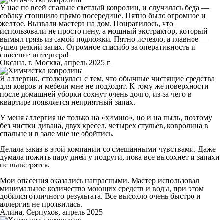
У нас по всей спальне светлый ковролин, и случилась беда —
собаку стошнило прямо посередине. Пятно было огромное и
желтое. Вызвали мастера на дом. Понравилось, что
использовали не просто пену, а мощный экстрактор, который
вымыл грязь из самой подложки. Пятно исчезло, а главное —
ушел резкий запах. Огромное спасибо за оперативность и
спасение интерьера!
Оксана, г. Москва, апрель 2025 г.
Я аллергик, столкнулась с тем, что обычные чистящие средства
для ковров и мебели мне не подходят. К тому же поверхности
после домашней уборки сохнут очень долго, из-за чего в
квартире появляется неприятный запах.
У меня аллергия не только на «химию», но и на пыль, поэтому
без чистки дивана, двух кресел, четырех стульев, ковролина в
спальне и в зале мне не обойтись.
Делала заказ в этой компании со смешанными чувствами. Даже
думала пожить пару дней у подруги, пока все высохнет и запахи
не выветрятся.
Мои опасения оказались напрасными. Мастер использовал
минимальное количество моющих средств и воды, при этом
добился отличного результата. Все высохло очень быстро и
аллергия не проявилась.
Алина, Серпухов, апрель 2025