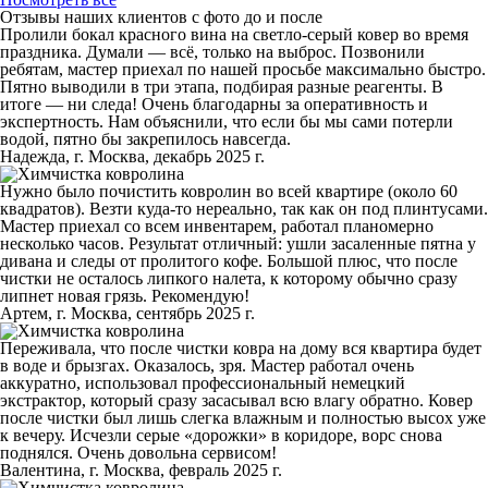
Отзывы наших клиентов с фото до и после
Пролили бокал красного вина на светло-серый ковер во время
праздника. Думали — всё, только на выброс. Позвонили
ребятам, мастер приехал по нашей просьбе максимально быстро.
Пятно выводили в три этапа, подбирая разные реагенты. В
итоге — ни следа! Очень благодарны за оперативность и
экспертность. Нам объяснили, что если бы мы сами потерли
водой, пятно бы закрепилось навсегда.
Надежда, г. Москва, декабрь 2025 г.
Нужно было почистить ковролин во всей квартире (около 60
квадратов). Везти куда-то нереально, так как он под плинтусами.
Мастер приехал со всем инвентарем, работал планомерно
несколько часов. Результат отличный: ушли засаленные пятна у
дивана и следы от пролитого кофе. Большой плюс, что после
чистки не осталось липкого налета, к которому обычно сразу
липнет новая грязь. Рекомендую!
Артем, г. Москва, сентябрь 2025 г.
Переживала, что после чистки ковра на дому вся квартира будет
в воде и брызгах. Оказалось, зря. Мастер работал очень
аккуратно, использовал профессиональный немецкий
экстрактор, который сразу засасывал всю влагу обратно. Ковер
после чистки был лишь слегка влажным и полностью высох уже
к вечеру. Исчезли серые «дорожки» в коридоре, ворс снова
поднялся. Очень довольна сервисом!
Валентина, г. Москва, февраль 2025 г.