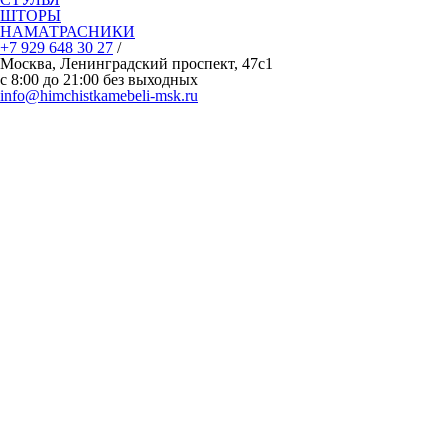
ШТОРЫ
НАМАТРАСНИКИ
+7 929 648 30 27
/
Москва, Ленинградский проспект, 47с1
с 8:00 до 21:00 без выходных
info@himchistkamebeli-msk.ru
Политика конфиденциальности
О компании
Отзывы Клиентов
Образец договора
Наши мастера
Оборудование и средства
Частые вопросы-ответы
Бизнесу и юридическим лицам
Подарочный сертификат
Сертификаты
Блог
Словарь