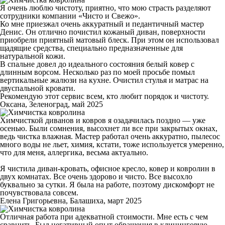
Я очень люблю чистоту, приятно, что мою страсть разделяют
сотрудники компании «Чисто и Свежо».
Ко мне приезжал очень аккуратный и педантичный мастер
Денис. Он отлично почистил кожаный диван, поверхности
приобрели приятный матовый блеск. При этом он использовал
щадящие средства, специально предназначенные для
натуральной кожи.
В спальне довел до идеального состояния белый ковер с
длинным ворсом. Несколько раз по моей просьбе помыл
вертикальные жалюзи на кухне. Очистил стулья и матрас на
двуспальной кровати.
Рекомендую этот сервис всем, кто любит порядок и чистоту.
Оксана, Зеленоград, май 2025
Химчисткой диванов и ковров я озадачилась поздно — уже
осенью. Были сомнения, высохнет ли все при закрытых окнах,
ведь чистка влажная. Мастер работал очень аккуратно, пылесос
много воды не льет, химия, кстати, тоже используется умеренно,
что для меня, аллергика, весьма актуально.
Я чистила диван-кровать, офисное кресло, ковер и ковролин в
двух комнатах. Все очень здорово и чисто. Все высохло
буквально за сутки. Я была на работе, поэтому дискомфорт не
почувствовала совсем.
Елена Григорьевна, Балашиха, март 2025
Отличная работа при адекватной стоимости. Мне есть с чем
сравнить. Был негативный опыт обращения в клининговую