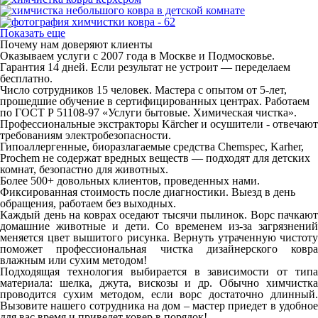
Показать еще
Почему нам доверяют клиенты
Оказываем услуги с 2007 года в Москве и Подмосковье.
Гарантия 14 дней. Если результат не устроит — переделаем
бесплатно.
Число сотрудников 15 человек. Мастера с опытом от 5-лет,
прошедшие обучение в сертифицированных центрах. Работаем
по ГОСТ Р 51108‑97 «Услуги бытовые. Химическая чистка».
Профессиональные экстракторы Kärcher и осушители - отвечают
требованиям электробезопасности.
Гипоаллергенные, биоразлагаемые средства Chemspec, Karher,
Prochem не содержат вредных веществ — подходят для детских
комнат, безопастно для животных.
Более 500+ довольных клиентов, проведенных нами.
Фиксированная стоимость после диагностики. Выезд в день
обращения, работаем без выходных.
Каждый день на коврах оседают тысячи пылинок. Ворс пачкают
домашние животные и дети. Со временем из-за загрязнений
меняется цвет вышитого рисунка. Вернуть утраченную чистоту
поможет профессиональная чистка дизайнерского ковра
влажным или сухим методом!
Подходящая технология выбирается в зависимости от типа
материала: шелка, джута, вискозы и др. Обычно химчистка
проводится сухим методом, если ворс достаточно длинный.
Вызовите нашего сотрудника на дом – мастер приедет в удобное
для вас время и приведет ковер в порядок!