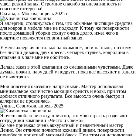
ушел резкий запах. Огромное спасибо за оперативность и
спасение интерьера!
Оксана, г. Москва, апрель 2025 г.
Я аллергик, столкнулась с тем, что обычные чистящие средства
для ковров и мебели мне не подходят. К тому же поверхности
после домашней уборки сохнут очень долго, из-за чего в
квартире появляется неприятный запах.
У меня аллергия не только на «химию», но и на пыль, поэтому
без чистки дивана, двух кресел, четырех стульев, ковролина в
спальне и в зале мне не обойтись.
Делала заказ в этой компании со смешанными чувствами. Даже
думала пожить пару дней у подруги, пока все высохнет и запахи
не выветрятся.
Мои опасения оказались напрасными. Мастер использовал
минимальное количество моющих средств и воды, при этом
добился отличного результата. Все высохло очень быстро и
аллергия не проявилась.
Алина, Серпухов, апрель 2025
Я очень люблю чистоту, приятно, что мою страсть разделяют
сотрудники компании «Чисто и Свежо».
Ко мне приезжал очень аккуратный и педантичный мастер
Денис. Он отлично почистил кожаный диван, поверхности
приобрели приятный матовый блеск. При этом он использовал