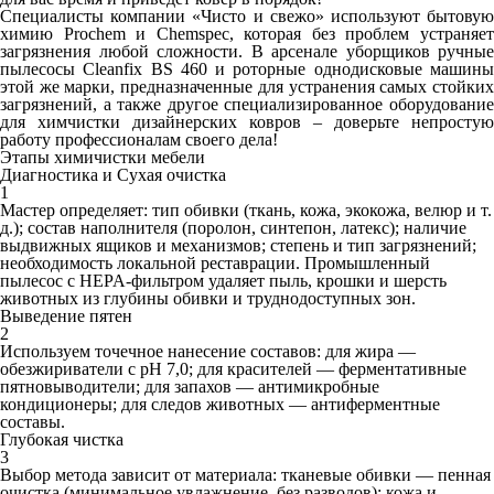
Специалисты компании «Чисто и свежо» используют бытовую
химию Prochem и Chemspec, которая без проблем устраняет
загрязнения любой сложности. В арсенале уборщиков ручные
пылесосы Cleanfix BS 460 и роторные однодисковые машины
этой же марки, предназначенные для устранения самых стойких
загрязнений, а также другое специализированное оборудование
для химчистки дизайнерских ковров – доверьте непростую
работу профессионалам своего дела!
Этапы химичистки мебели
Диагностика и Сухая очистка
1
Мастер определяет: тип обивки (ткань, кожа, экокожа, велюр и т.
д.); состав наполнителя (поролон, синтепон, латекс); наличие
выдвижных ящиков и механизмов; степень и тип загрязнений;
необходимость локальной реставрации. Промышленный
пылесос с HEPA‑фильтром удаляет пыль, крошки и шерсть
животных из глубины обивки и труднодоступных зон.
Выведение пятен
2
Используем точечное нанесение составов: для жира —
обезжириватели с pH 7,0; для красителей — ферментативные
пятновыводители; для запахов — антимикробные
кондиционеры; для следов животных — антиферментные
составы.
Глубокая чистка
3
Выбор метода зависит от материала: тканевые обивки — пенная
очистка (минимальное увлажнение, без разводов); кожа и