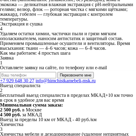
экокожа — деликатная влажная экстракция с pH‑нейтральными
гелями; велюр, флок — роторная чистка с мягкими щётками;
жаккард, гобелен — глубокая экстракция с контролем
температуры.
Экстракция и сушка
4
Удаляем остатки химии, частички пыли и грязи мягким
ополаскивателем, наносим антистатик и защитный состав.
Применяем промышленные осушители и вентиляторы. Время
высыхания: ткани — 4–6 часов; кожа — 6–8 часов.
Как мы работаем: 4 простых шага
Заявка
1
Оставляете заявку на сайте, по телефону или e-mail
Перезвоните мне
+7 929 648 30 27
info@himchistkamebeli-msk.ru
Выезд специалиста
2
Бесплатный выезд специалиста в пределах МКАД+10 км точно
в срок в удобное для вас время
Минимальная сумма заказа:
2 500 руб.
в Москве
4 500 руб.
за МКАД
Выезд за пределы 10 км от МКАД - 40 руб./км
Химчистка
3
Химчистка мебели и дезодорирование (удаление неприятных