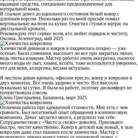
щадящие средства, специально предназначенные для
натуральной кожи.
В спальне довел до идеального состояния белый ковер с
длинным ворсом. Несколько раз по моей просьбе помыл
вертикальные жалюзи на кухне. Очистил стулья и матрас на
двуспальной кровати.
Рекомендую этот сервис всем, кто любит порядок и чистоту.
Оксана, Зеленоград, май 2025
Химчисткой диванов и ковров я озадачилась поздно — уже
осенью. Были сомнения, высохнет ли все при закрытых окнах,
ведь чистка влажная. Мастер работал очень аккуратно, пылесос
много воды не льет, химия, кстати, тоже используется умеренно,
что для меня, аллергика, весьма актуально.
Я чистила диван-кровать, офисное кресло, ковер и ковролин в
двух комнатах. Все очень здорово и чисто. Все высохло
буквально за сутки. Я была на работе, поэтому дискомфорт не
почувствовала совсем.
Елена Григорьевна, Балашиха, март 2025
Отличная работа при адекватной стоимости. Мне есть с чем
сравнить. Был негативный опыт обращения в клининговую
компанию. Денег заплатил много, а результат так себе.
Сотрудничеством с «Чисто и свежо» доволен. Приезжают
быстро, чистят качественно. Ковер в детской как новый, в зале
ковролин даже стал пышнее после химчистки. Мастер с
велюрового дивана вывел пятна от шариковой ручки, с