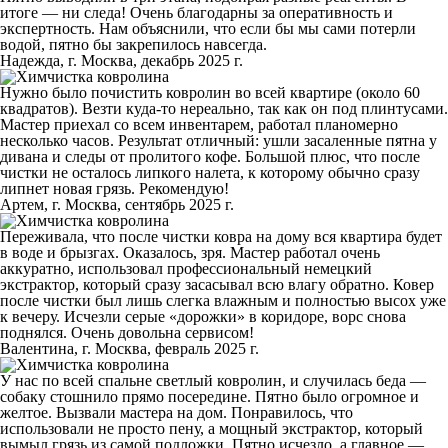
итоге — ни следа! Очень благодарны за оперативность и
экспертность. Нам объяснили, что если бы мы сами потерли
водой, пятно бы закрепилось навсегда.
Надежда, г. Москва, декабрь 2025 г.
Нужно было почистить ковролин во всей квартире (около 60
квадратов). Везти куда-то нереально, так как он под плинтусами.
Мастер приехал со всем инвентарем, работал планомерно
несколько часов. Результат отличный: ушли засаленные пятна у
дивана и следы от пролитого кофе. Большой плюс, что после
чистки не осталось липкого налета, к которому обычно сразу
липнет новая грязь. Рекомендую!
Артем, г. Москва, сентябрь 2025 г.
Переживала, что после чистки ковра на дому вся квартира будет
в воде и брызгах. Оказалось, зря. Мастер работал очень
аккуратно, использовал профессиональный немецкий
экстрактор, который сразу засасывал всю влагу обратно. Ковер
после чистки был лишь слегка влажным и полностью высох уже
к вечеру. Исчезли серые «дорожки» в коридоре, ворс снова
поднялся. Очень довольна сервисом!
Валентина, г. Москва, февраль 2025 г.
У нас по всей спальне светлый ковролин, и случилась беда —
собаку стошнило прямо посередине. Пятно было огромное и
желтое. Вызвали мастера на дом. Понравилось, что
использовали не просто пену, а мощный экстрактор, который
вымыл грязь из самой подложки. Пятно исчезло, а главное —