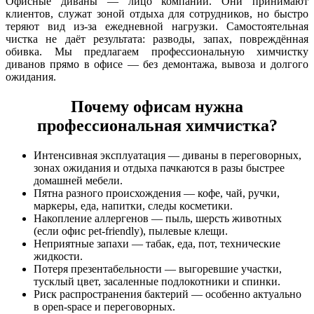
Офисные диваны — лицо компании. Они принимают
клиентов, служат зоной отдыха для сотрудников, но быстро
теряют вид из‑за ежедневной нагрузки. Самостоятельная
чистка не даёт результата: разводы, запах, повреждённая
обивка. Мы предлагаем профессиональную химчистку
диванов прямо в офисе — без демонтажа, вывоза и долгого
ожидания.
Почему офисам нужна
профессиональная химчистка?
Интенсивная эксплуатация — диваны в переговорных,
зонах ожидания и отдыха пачкаются в разы быстрее
домашней мебели.
Пятна разного происхождения — кофе, чай, ручки,
маркеры, еда, напитки, следы косметики.
Накопление аллергенов — пыль, шерсть животных
(если офис pet‑friendly), пылевые клещи.
Неприятные запахи — табак, еда, пот, технические
жидкости.
Потеря презентабельности — выгоревшие участки,
тусклый цвет, засаленные подлокотники и спинки.
Риск распространения бактерий — особенно актуально
в open‑space и переговорных.