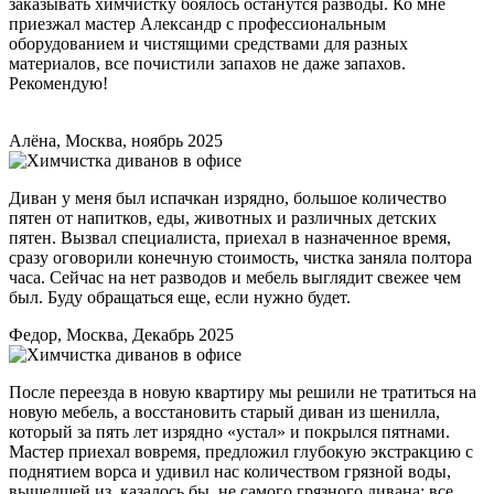
заказывать химчистку боялось останутся разводы. Ко мне
приезжал мастер Александр с профессиональным
оборудованием и чистящими средствами для разных
материалов, все почистили запахов не даже запахов.
Рекомендую!
Алёна, Москва, ноябрь 2025
Диван у меня был испачкан изрядно, большое количество
пятен от напитков, еды, животных и различных детских
пятен. Вызвал специалиста, приехал в назначенное время,
сразу оговорили конечную стоимость, чистка заняла полтора
часа. Сейчас на нет разводов и мебель выглядит свежее чем
был. Буду обращаться еще, если нужно будет.
Федор, Москва, Декабрь 2025
После переезда в новую квартиру мы решили не тратиться на
новую мебель, а восстановить старый диван из шенилла,
который за пять лет изрядно «устал» и покрылся пятнами.
Мастер приехал вовремя, предложил глубокую экстракцию с
поднятием ворса и удивил нас количеством грязной воды,
вышедшей из, казалось бы, не самого грязного дивана; все