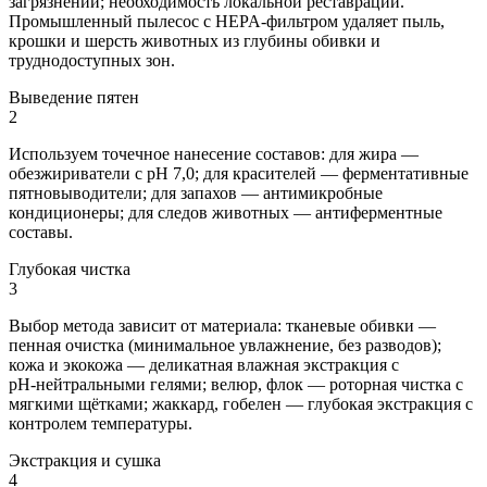
загрязнений; необходимость локальной реставрации.
Промышленный пылесос с HEPA‑фильтром удаляет пыль,
крошки и шерсть животных из глубины обивки и
труднодоступных зон.
Выведение пятен
2
Используем точечное нанесение составов: для жира —
обезжириватели с pH 7,0; для красителей — ферментативные
пятновыводители; для запахов — антимикробные
кондиционеры; для следов животных — антиферментные
составы.
Глубокая чистка
3
Выбор метода зависит от материала: тканевые обивки —
пенная очистка (минимальное увлажнение, без разводов);
кожа и экокожа — деликатная влажная экстракция с
pH‑нейтральными гелями; велюр, флок — роторная чистка с
мягкими щётками; жаккард, гобелен — глубокая экстракция с
контролем температуры.
Экстракция и сушка
4