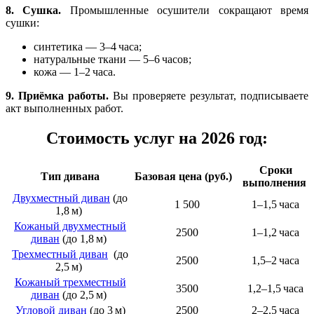
8. Сушка.
Промышленные осушители сокращают время
сушки:
синтетика — 3–4 часа;
натуральные ткани — 5–6 часов;
кожа — 1–2 часа.
9. Приёмка работы.
Вы проверяете результат, подписываете
акт выполненных работ.
Стоимость услуг на 2026 год:
Сроки
Тип дивана
Базовая цена (руб.)
выполнения
Двухместный диван
(до
1 500
1–1,5 часа
1,8 м)
Кожаный двухместный
2500
1–1,2 часа
диван
(до 1,8 м)
Трехместный диван
(до
2500
1,5–2 часа
2,5 м)
Кожаный трехместный
3500
1,2–1,5 часа
диван
(до 2,5 м)
Угловой диван
(до 3 м)
2500
2–2,5 часа