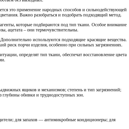
ается это применение народных способов и сильнодействующей
ыцветания. Важно разобраться и подобрать подходящий метод.
агенты, которые подбираются под тип ткани. Особое внимание
зы, ацетата – они термочувствительны.
 Дополнительно используются подходящие красящие вещества.
ий риск порчи изделия, особенно при сильных загрязнениях.
туации, определят тип ткани, обеспечат восстановление цвета
ми.
е выдвижных ящиков и механизмов; степень и тип загрязнений;
 глубины обивки и труднодоступных зон.
дители; для запахов — антимикробные кондиционеры; для