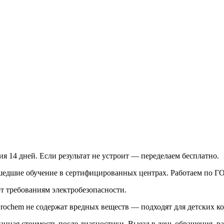
я 14 дней. Если результат не устроит — переделаем бесплатно.
рошедшие обучение в сертифицированных центрах. Работаем по Г
т требованиям электробезопасности.
Prochem не содержат вредных веществ — подходят для детских ко
нная стоимость после диагностики. Выезд в день обращения, ра