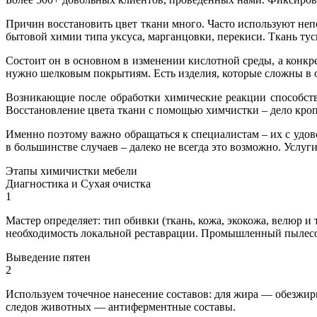
Причин восстановить цвет ткани много. Часто используют не
бытовой химии типа уксуса, марганцовки, перекиси. Ткань тус
Состоит он в основном в изменении кислотной среды, а конк
нужно шелковым покрытиям. Есть изделия, которые сложны в об
Возникающие после обработки химические реакции способств
Восстановление цвета ткани с помощью химчистки – дело кроп
Именно поэтому важно обращаться к специалистам – их с удов
в большинстве случаев – далеко не всегда это возможно. Усл
Этапы химичистки мебели
Диагностика и Сухая очистка
1
Мастер определяет: тип обивки (ткань, кожа, экокожа, велюр и 
необходимость локальной реставрации. Промышленный пылесос
Выведение пятен
2
Используем точечное нанесение составов: для жира — обезжир
следов животных — антиферментные составы.