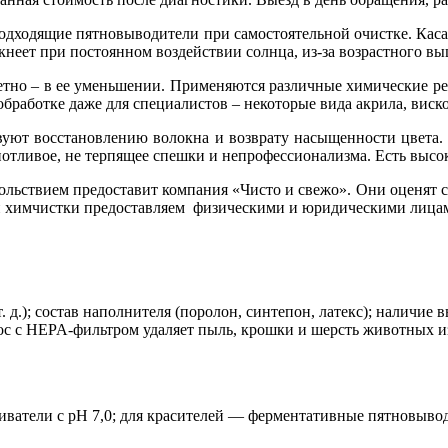
подходящие пятновыводители при самостоятельной очистке. Кас
кнеет при постоянном воздействии солнца, из-за возрастного в
ретно – в ее уменьшении. Применяются различные химические ре
работке даже для специалистов – некоторые вида акрила, виско
уют восстановлению волокна и возврату насыщенности цвета.
отливое, не терпящее спешки и непрофессионализма. Есть высок
ольствием предоставит компания «Чисто и свежо». Они оценят си
уги химчистки предоставляем физическими и юридическими лица
т. д.); состав наполнителя (поролон, синтепон, латекс); наличи
 с HEPA‑фильтром удаляет пыль, крошки и шерсть животных из
иватели с pH 7,0; для красителей — ферментативные пятновыво