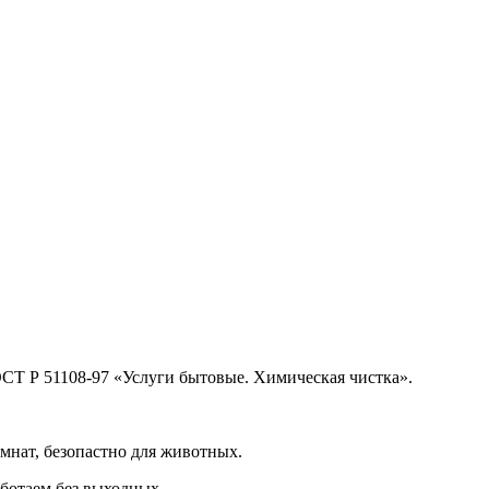
ОСТ Р 51108‑97 «Услуги бытовые. Химическая чистка».
мнат, безопастно для животных.
ботаем без выходных.