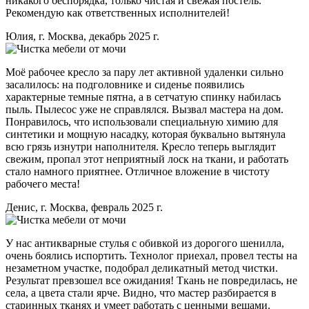
никакого беспорядка, только чистая и свежая постель.
Рекомендую как ответственных исполнителей!
Юлия, г. Москва, декабрь 2025 г.
Моё рабочее кресло за пару лет активной удаленки сильно
засалилось: на подголовнике и сиденье появились
характерные темные пятна, а в сетчатую спинку набилась
пыль. Пылесос уже не справлялся. Вызвал мастера на дом.
Понравилось, что использовали специальную химию для
синтетики и мощную насадку, которая буквально вытянула
всю грязь изнутри наполнителя. Кресло теперь выглядит
свежим, пропал этот неприятный лоск на ткани, и работать
стало намного приятнее. Отличное вложение в чистоту
рабочего места!
Денис, г. Москва, февраль 2025 г.
У нас антикварные стулья с обивкой из дорогого шенилла,
очень боялись испортить. Технолог приехал, провел тесты на
незаметном участке, подобрал деликатный метод чистки.
Результат превзошел все ожидания! Ткань не повредилась, не
села, а цвета стали ярче. Видно, что мастер разбирается в
старинных тканях и умеет работать с ценными вещами.