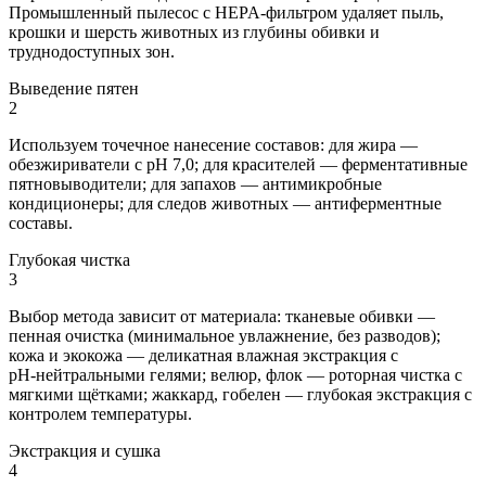
Промышленный пылесос с HEPA‑фильтром удаляет пыль,
крошки и шерсть животных из глубины обивки и
труднодоступных зон.
Выведение пятен
2
Используем точечное нанесение составов: для жира —
обезжириватели с pH 7,0; для красителей — ферментативные
пятновыводители; для запахов — антимикробные
кондиционеры; для следов животных — антиферментные
составы.
Глубокая чистка
3
Выбор метода зависит от материала: тканевые обивки —
пенная очистка (минимальное увлажнение, без разводов);
кожа и экокожа — деликатная влажная экстракция с
pH‑нейтральными гелями; велюр, флок — роторная чистка с
мягкими щётками; жаккард, гобелен — глубокая экстракция с
контролем температуры.
Экстракция и сушка
4