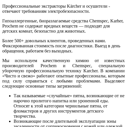
Профессиональные экстракторы Kärcher и осушители -
отвечают требованиям электробезопасности.
Гипоаллергенные, биоразлагаемые средства Chemspec, Karher,
Prochem не содержат вредных веществ — подходят для
детских комнат, безопастно для животных.
Более 500+ довольных клиентов, проведенных нами.
Фиксированная стоимость после диагностики. Выезд в день
обращения, работаем без выходных.
Мы используем качественную химию от известных
производителей Prochem и Chemspec, специальную
уборочную профессиональную технику Karcher. В компании
«Чисто и свежо» работают опытные профессионалы, которым
под силу справиться с любыми проблемами. Выделяют
следующие основные типы загрязнений:
Так называемые «случайные» пятна, возникающие от не
нарочно пролитого напитка или уроненной еды.
Относят к этой категории чернильные пятна, от
фломастеров и других инструментов детского
творчества.
Возникающие после длительной эксплуатации зоны
засаленности от соприкосновения с кожей или одеждой